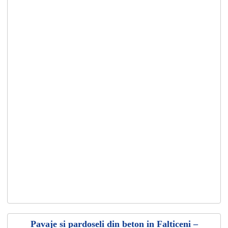
i
s
f
i
e
l
d
e
m
p
t
y
.
Pavaje si pardoseli din beton in Falticeni –