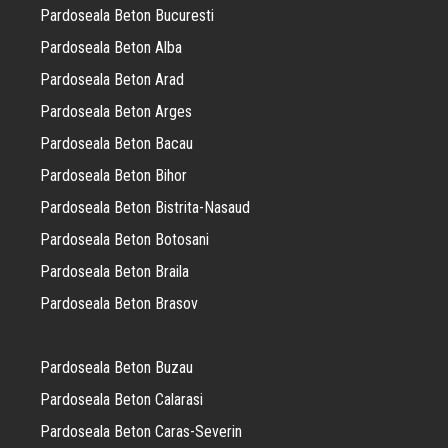
Turnari beton parcari supermarket in Falticeni
Pardoseala Beton Bucuresti
Turnari beton pardoseli industriale elicopterizate in
Pardoseala Beton Alba
Falticeni
Turnare beton silozuri in Falticeni
Pardoseala Beton Arad
Turnari beton pentru parcuri logistice in Falticeni
Pardoseala Beton Arges
Turnari beton parcare subterana in Falticeni
Turnari beton pentru zone umede (bazine, spalatorii)
Pardoseala Beton Bacau
in Falticeni
Pardoseala Beton Bihor
Turnari beton pentru centre comerciale in Falticeni
Pardoseala Beton Bistrita-Nasaud
Turnari beton pentru platforme agricole in Falticeni
Pardoseala Beton Botosani
Turnare beton rezistent la inghet-dezghet in Falticeni
Pardoseala Beton Braila
Turnare beton antiderapant pentru rampe de
incarcare in Falticeni
Pardoseala Beton Brasov
Turnari beton pentru zone cu trafic greu continuu in
Falticeni
Turnari beton drumuri agricole in Falticeni
Pardoseala Beton Buzau
Beton Amprentat in Falticeni
Pardoseala Beton Calarasi
Beton amprentat curti in Falticeni
Beton amprentat alei gradina in Falticeni
Pardoseala Beton Caras-Severin