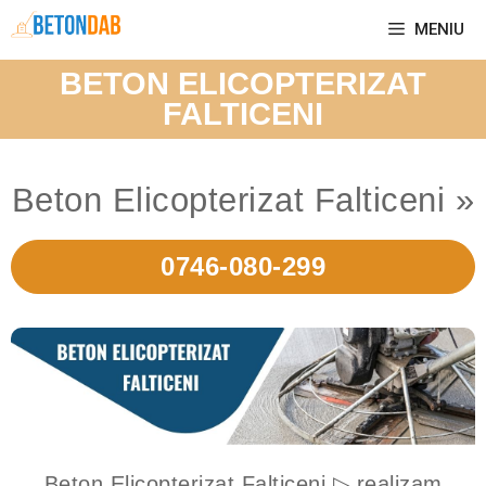
Sari
MENIU
la
conținut
BETON ELICOPTERIZAT
FALTICENI
Beton Elicopterizat Falticeni »
0746-080-299
Beton Elicopterizat Falticeni ▷ realizam